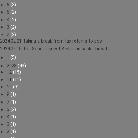
►
6
(3)
►
5
(2)
►
4
(2)
►
3
(2)
▼
2
(2)
2024.02.21 Taking a break from tax returns to post...
2024.02.15 The Sopel request Bedard is back Thread
►
1
(5)
►
2023
(43)
►
12
(15)
►
11
(11)
►
10
(9)
►
9
(1)
►
7
(1)
►
5
(2)
►
4
(1)
►
3
(1)
►
2
(1)