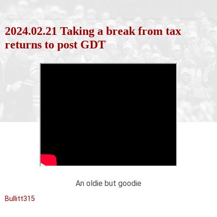
2024.02.21 Taking a break from tax
returns to post GDT
An oldie but goodie
Bullitt315