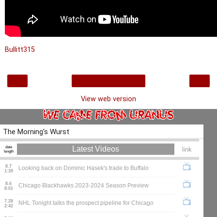
Bullitt315
‹
›
Home
View web version