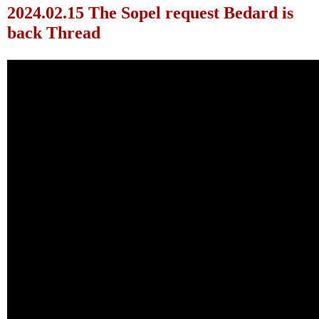
2024.02.15 The Sopel request Bedard is
back Thread