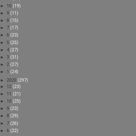
►
10
(19)
►
9
(11)
►
8
(15)
►
7
(17)
►
6
(23)
►
5
(25)
►
4
(27)
►
3
(31)
►
2
(27)
►
1
(24)
►
2020
(297)
►
12
(23)
►
11
(21)
►
10
(25)
►
9
(23)
►
8
(29)
►
7
(26)
►
6
(22)