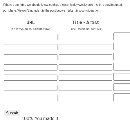
If there's anything we should know, such as a specific day/week you'd like this playlist used,
put it here. We won't include it in the post but we'll take it into consideration.
URL
Title - Artist
(https://youtu.be/59SM0tQvVIw)
(xtc - sacrificial bonfire)
100%: You made it.