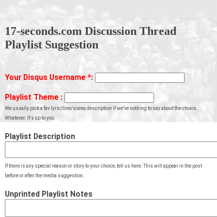
17-seconds.com Discussion Thread
Playlist Suggestion
Your Disqus Username
*
:
Playlist Theme
:
We usually pick a fav lyric/line/scene description if we've nothing to say about the choice.
Whatever. It's up to you.
Playlist Description
If there is any special reason or story to your choice, tell us here. This will appear in the post
before or after the media suggestion.
Unprinted Playlist Notes