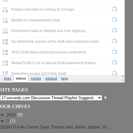
SITE PAGES
▼
OUR CHIVES
▼
2026
(9)
▼
7
(1)
20260714 No Game Days Thread and Jibber Jabber: th...