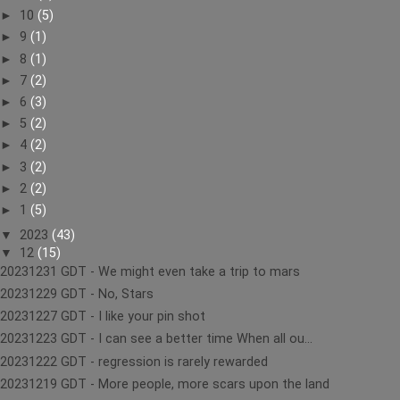
►
10
(5)
►
9
(1)
►
8
(1)
►
7
(2)
►
6
(3)
►
5
(2)
►
4
(2)
►
3
(2)
►
2
(2)
►
1
(5)
▼
2023
(43)
▼
12
(15)
20231231 GDT - We might even take a trip to mars
20231229 GDT - No, Stars
20231227 GDT - I like your pin shot
20231223 GDT - I can see a better time When all ou...
20231222 GDT - regression is rarely rewarded
20231219 GDT - More people, more scars upon the land