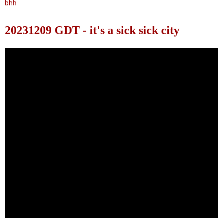
bhh
20231209 GDT - it's a sick sick city