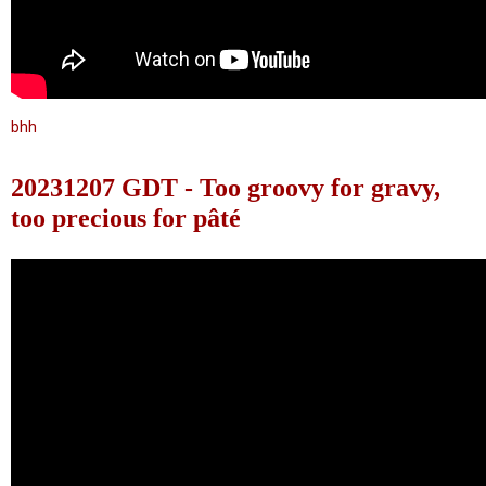
bhh
20231207 GDT - Too groovy for gravy,
too precious for pâté