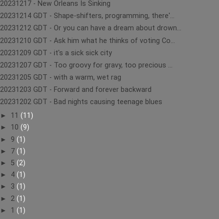
20231217 - New Orleans Is Sinking
20231214 GDT - Shape-shifters, programming, there'...
20231212 GDT - Or you can have a dream about drown...
20231210 GDT - Ask him what he thinks of voting Co...
20231209 GDT - it's a sick sick city
20231207 GDT - Too groovy for gravy, too precious ...
20231205 GDT - with a warm, wet rag
20231203 GDT - Forward and forever backward
20231202 GDT - Bad nights causing teenage blues
►
11
(11)
►
10
(9)
►
9
(1)
►
7
(1)
►
5
(2)
►
4
(1)
►
3
(1)
►
2
(1)
►
1
(1)