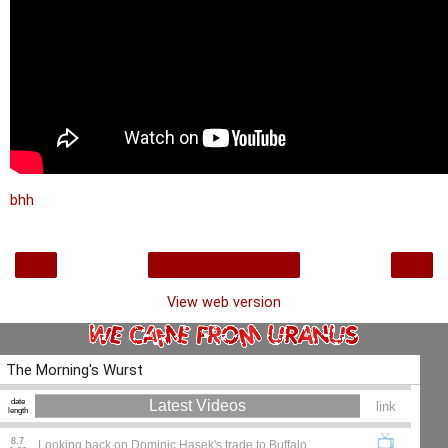
bhh
‹
›
Home
View web version