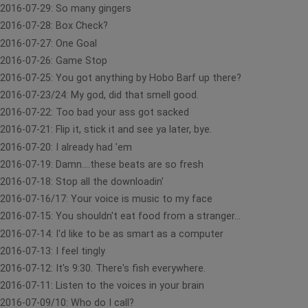
2016-07-29: So many gingers
2016-07-28: Box Check?
2016-07-27: One Goal
2016-07-26: Game Stop
2016-07-25: You got anything by Hobo Barf up there?
2016-07-23/24: My god, did that smell good.
2016-07-22: Too bad your ass got sacked
2016-07-21: Flip it, stick it and see ya later, bye.
2016-07-20: I already had 'em
2016-07-19: Damn....these beats are so fresh
2016-07-18: Stop all the downloadin'
2016-07-16/17: Your voice is music to my face
2016-07-15: You shouldn't eat food from a stranger...
2016-07-14: I'd like to be as smart as a computer
2016-07-13: I feel tingly
2016-07-12: It's 9:30. There's fish everywhere.
2016-07-11: Listen to the voices in your brain
2016-07-09/10: Who do I call?