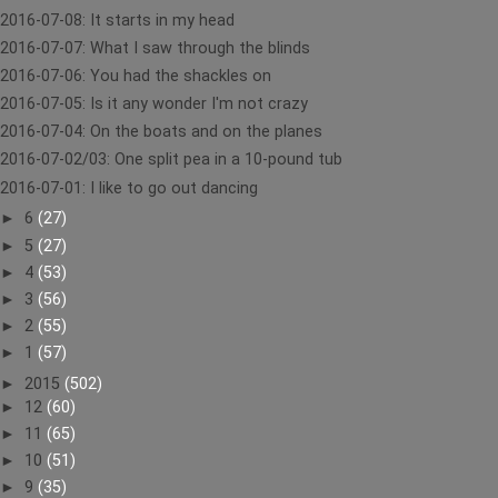
2016-07-08: It starts in my head
2016-07-07: What I saw through the blinds
2016-07-06: You had the shackles on
2016-07-05: Is it any wonder I'm not crazy
2016-07-04: On the boats and on the planes
2016-07-02/03: One split pea in a 10-pound tub
2016-07-01: I like to go out dancing
►
6
(27)
►
5
(27)
►
4
(53)
►
3
(56)
►
2
(55)
►
1
(57)
►
2015
(502)
►
12
(60)
►
11
(65)
►
10
(51)
►
9
(35)