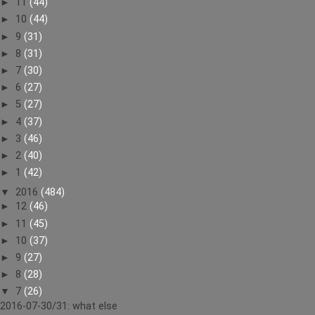
►
11
(44)
►
10
(44)
►
9
(31)
►
8
(31)
►
7
(30)
►
6
(27)
►
5
(27)
►
4
(37)
►
3
(46)
►
2
(40)
►
1
(42)
▼
2016
(484)
►
12
(46)
►
11
(45)
►
10
(37)
►
9
(27)
►
8
(28)
▼
7
(26)
2016-07-30/31: what else