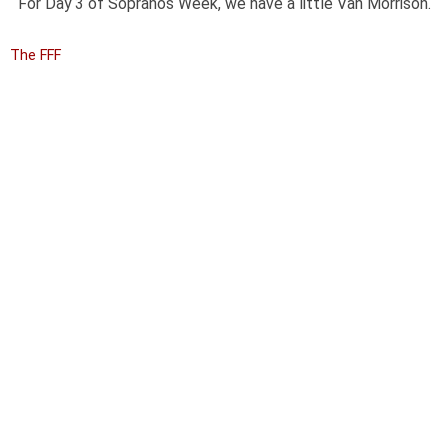
For Day 3 of Sopranos Week, we have a little Van Morrison.
The FFF