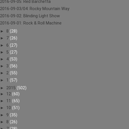
2016-09-05: Red Barchetta
2016-09-03/04: Rocky Mountain Way
2016-09-02: Blinding Light Show
2016-09-01: Rock & Roll Machine
►
8
(28)
►
7
(26)
►
6
(27)
►
5
(27)
►
4
(53)
►
3
(56)
►
2
(55)
►
1
(57)
►
2015
(502)
►
12
(60)
►
11
(65)
►
10
(51)
►
9
(35)
►
8
(26)
►
7
(28)