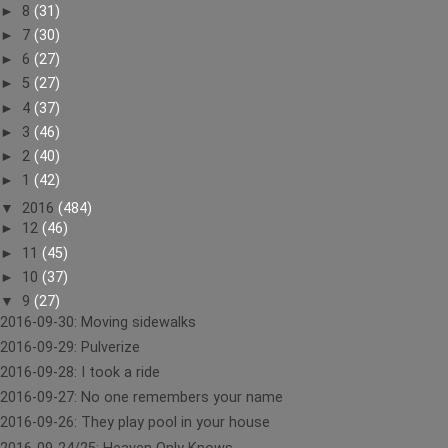
►
8
(31)
►
7
(30)
►
6
(27)
►
5
(27)
►
4
(37)
►
3
(46)
►
2
(40)
►
1
(42)
▼
2016
(484)
►
12
(46)
►
11
(45)
►
10
(37)
▼
9
(27)
2016-09-30: Moving sidewalks
2016-09-29: Pulverize
2016-09-28: I took a ride
2016-09-27: No one remembers your name
2016-09-26: They play pool in your house