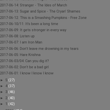
2017-06-14: Stranger - The Ides of March
2017-06-13: Sugar and Spice - The Cryan' Shames
2017-06-12: This is a Smashing Pumpkins - Free Zone
2017-06-10/11: It's been a long time
2017-06-09: It gets stronger in every way
2017-06-08: Listen up
2017-06-07: I am Iron Man
2017-06-06: Don't leave me drowning in my tears
2017-06-05: Hare Krishna
2017-06-03/04: Can you dig it?
2017-06-02: Don't be a bad girl
2017-06-01: I know I know I know
►
5
(27)
►
4
(37)
►
3
(46)
►
2
(40)
►
1
(42)