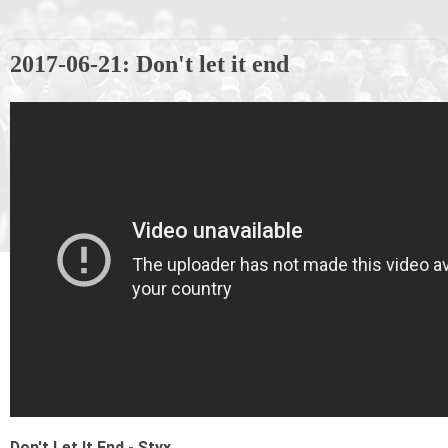
2017-06-21: Don't let it end
Don't Let It End - Styx