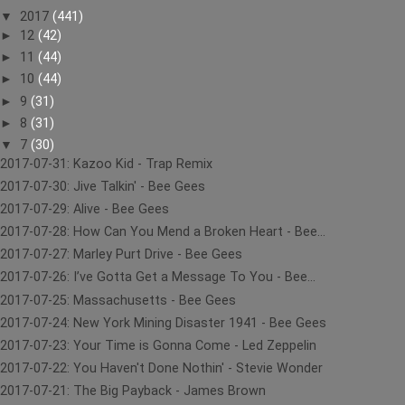
▼
2017
(441)
►
12
(42)
►
11
(44)
►
10
(44)
►
9
(31)
►
8
(31)
▼
7
(30)
2017-07-31: Kazoo Kid - Trap Remix
2017-07-30: Jive Talkin' - Bee Gees
2017-07-29: Alive - Bee Gees
2017-07-28: How Can You Mend a Broken Heart - Bee...
2017-07-27: Marley Purt Drive - Bee Gees
2017-07-26: I’ve Gotta Get a Message To You - Bee...
2017-07-25: Massachusetts - Bee Gees
2017-07-24: New York Mining Disaster 1941 - Bee Gees
2017-07-23: Your Time is Gonna Come - Led Zeppelin
2017-07-22: You Haven't Done Nothin' - Stevie Wonder
2017-07-21: The Big Payback - James Brown