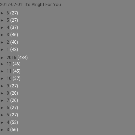
2017-07-01: It's Alright For You
►
6
(27)
►
5
(27)
►
4
(37)
►
3
(46)
►
2
(40)
►
1
(42)
►
2016
(484)
►
12
(46)
►
11
(45)
►
10
(37)
►
9
(27)
►
8
(28)
►
7
(26)
►
6
(27)
►
5
(27)
►
4
(53)
►
3
(56)