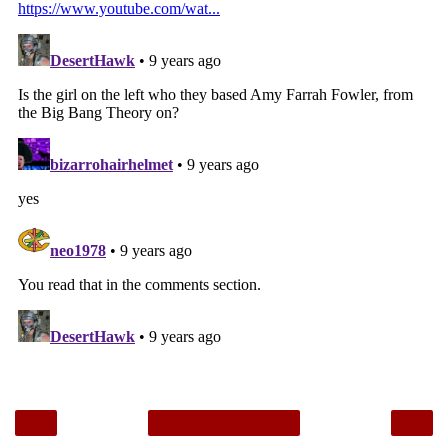
‹
›
Home