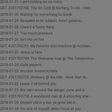
2018-01-31: I ain't holding on no more
GDT #201703768: The So Cold @ Nothing To Do - Only...
2018-01-30: Waiting for something to break
2018-01-29: Revealed in its wildest, most generou...
2018-01-28: I heard a funny thing
2018-01-27: Too much pressure
2018-01-26: Set me on fire
GDT #201703751: My favorite slot machine @ Acciden...
2018-01-25: Jesus is here
GDT #201703744: The Welcome look @ The Tenderness ...
2018-01-24: Golly jeepers
2018-01-23: Another lesson in hate
GDT #201703729: Climbers @ the hills - Now that th...
2018-01-22: Leave it all behind you
2018-01-21: We skirt around the danger zone and d...
GDT #201703718: A wandered man @ A shooting star -...
2018-01-20: Growin' old in a bar, ya grow old in ...
2018-01-19: I'm sick of myself when I look at you