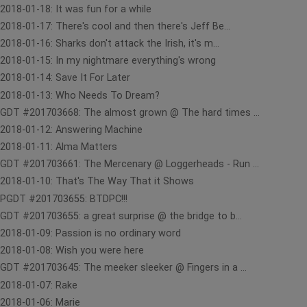
2018-01-18: It was fun for a while
2018-01-17: There's cool and then there's Jeff Be...
2018-01-16: Sharks don't attack the Irish, it's m...
2018-01-15: In my nightmare everything's wrong
2018-01-14: Save It For Later
2018-01-13: Who Needs To Dream?
GDT #201703668: The almost grown @ The hard times ...
2018-01-12: Answering Machine
2018-01-11: Alma Matters
GDT #201703661: The Mercenary @ Loggerheads - Run ...
2018-01-10: That's The Way That it Shows
PGDT #201703655: BTDPC!!!
GDT #201703655: a great surprise @ the bridge to b...
2018-01-09: Passion is no ordinary word
2018-01-08: Wish you were here
GDT #201703645: The meeker sleeker @ Fingers in a ...
2018-01-07: Rake
2018-01-06: Marie