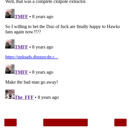
‹
›
Home