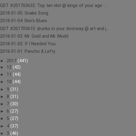
GDT #201703632: Top ten idol @ kings of your age -...
2018-01-05: Snake Song
2018-01-04: Rex's Blues
GDT #201703615: drunks in your doorway @ art and j...
2018-01-03: Mr. Gold and Mr. Mudd
2018-01-02: If I Needed You
2018-01-01: Pancho & Lefty
►
2017
(441)
►
12
(42)
►
11
(44)
►
10
(44)
►
9
(31)
►
8
(31)
►
7
(30)
►
6
(27)
►
5
(27)
►
4
(37)
►
3
(46)