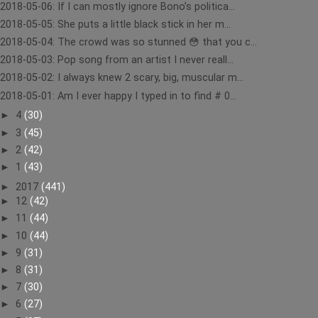
2018-05-06: If I can mostly ignore Bono’s politica...
2018-05-05: She puts a little black stick in her m...
2018-05-04: The crowd was so stunned 😳 that you c...
2018-05-03: Pop song from an artist I never reall...
2018-05-02: I always knew 2 scary, big, muscular m...
2018-05-01: Am I ever happy I typed in to find # 0...
►
4
(30)
►
3
(45)
►
2
(42)
►
1
(43)
►
2017
(441)
►
12
(42)
►
11
(44)
►
10
(44)
►
9
(31)
►
8
(31)
►
7
(30)
►
6
(27)