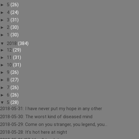
►
5
(26)
►
4
(24)
►
3
(31)
►
2
(30)
►
1
(30)
▼
2018
(384)
►
12
(29)
►
11
(31)
►
10
(31)
►
9
(26)
►
8
(27)
►
7
(26)
►
6
(26)
▼
5
(28)
2018-05-31: I have never put my hope in any other
2018-05-30: The worst kind of diseased mind
2018-05-29: Come on you stranger, you legend, you...
2018-05-28: It's hot here at night