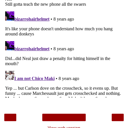
‹
›
Home