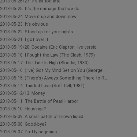
2018-05-26/27: It's all too late
2018-05-25: It's the damage that we do
2018-05-24: Move it up and down now
2018-05-23: It's obvious
2018-05-22: Stand up for your rights
2018-05-21: I got over it
2018-05-19/20: Cocaine (Eric Clapton, live versio...
2018-05-18: I Fought the Law (The Clash, 1979)
2018-05-17: The Tide Is High (Blondie, 1980)
2018-05-16: (I've) Got My Mind Set on You (George...
2018-05-15: (There's) Always Something There to R...
2018-05-14: Tainted Love (Soft Cell, 1981)
2018-05-12/13: Money
2018-05-11: The Battle of Pearl Harbor
2018-05-10: Housinge?
2018-05-09: A small patch of brown liquid
2018-05-08: Good-bye?
2018-05-07: Pretty begonias