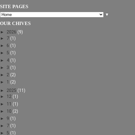
SITE PAGES
▼
OUR CHIVES
►
2026
(9)
►
7
(1)
►
6
(1)
►
5
(1)
►
4
(1)
►
3
(1)
►
2
(2)
►
1
(2)
►
2025
(11)
►
12
(1)
►
11
(1)
►
10
(2)
►
9
(1)
►
7
(1)
►
5
(1)