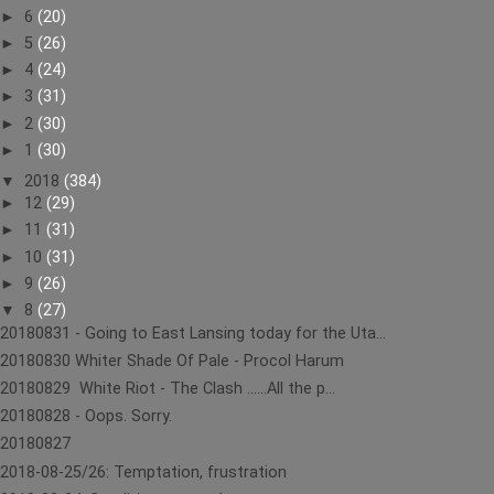
►
6
(20)
►
5
(26)
►
4
(24)
►
3
(31)
►
2
(30)
►
1
(30)
▼
2018
(384)
►
12
(29)
►
11
(31)
►
10
(31)
►
9
(26)
▼
8
(27)
20180831 - Going to East Lansing today for the Uta...
20180830 Whiter Shade Of Pale - Procol Harum
20180829 White Riot - The Clash ......All the p...
20180828 - Oops. Sorry.
20180827
2018-08-25/26: Temptation, frustration