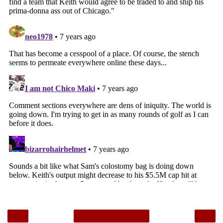
‹
›
Home