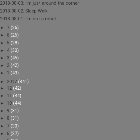
2018-08-03: I'm just around the corner
2018-08-02: Sleep Walk
2018-08-01: I'm not a robot
►
7
(26)
►
6
(26)
►
5
(28)
►
4
(30)
►
3
(45)
►
2
(42)
►
1
(43)
►
2017
(441)
►
12
(42)
►
11
(44)
►
10
(44)
►
9
(31)
►
8
(31)
►
7
(30)
►
6
(27)