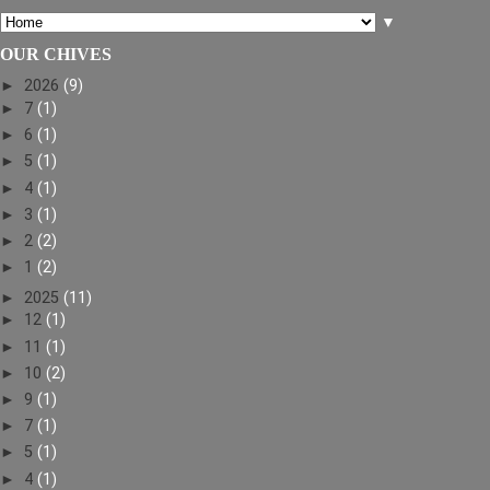
▼
OUR CHIVES
►
2026
(9)
►
7
(1)
►
6
(1)
►
5
(1)
►
4
(1)
►
3
(1)
►
2
(2)
►
1
(2)
►
2025
(11)
►
12
(1)
►
11
(1)
►
10
(2)
►
9
(1)
►
7
(1)
►
5
(1)
►
4
(1)