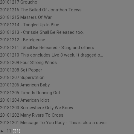
20181217 Groucho
20181216 The Ballad Of Jonathan Toews
20181215 Masters Of War
20181214 - Tangled Up In Blue
20181213 - Chrissie Shall Be Released too.
20181212 - Betelgeuse
20181211 I Shall Be Released - Sting and others
20181210 This concludes Live 8 week. It dragged o...
20181209 Four Strong Winds
20181208 Sgt Pepper
20181207 Superstition
20181206 American Baby
20181205 Time Is Running Out
20181204 American Idiot
20181203 Somewhere Only We Know
20181202 Many Rivers To Cross
20181201 Message To You Rudy - This is also a cover
►
11
(31)