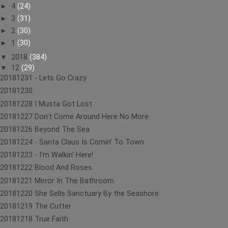
►
4
(24)
►
3
(31)
►
2
(30)
►
1
(30)
▼
2018
(384)
▼
12
(29)
20181231 - Lets Go Crazy
20181230
20181228 I Musta Got Lost
20181227 Don't Come Around Here No More
20181226 Beyond The Sea
20181224 - Santa Claus Is Comin' To Town
20181223 - I'm Walkin' Here!
20181222 Blood And Roses
20181221 Mirror In The Bathroom
20181220 She Sells Sanctuary By the Seashore
20181219 The Cutter
20181218 True Faith