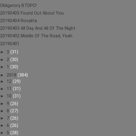
Obligatory BTDPC!
20190405 Found Out About You
20190404 Rosalita
20190403 All Day And All Of The Night
20190402 Middle Of The Road, Yeah.
20190401
►
3
(31)
►
2
(30)
►
1
(30)
►
2018
(384)
►
12
(29)
►
11
(31)
►
10
(31)
►
9
(26)
►
8
(27)
►
7
(26)
►
6
(26)
►
5
(28)