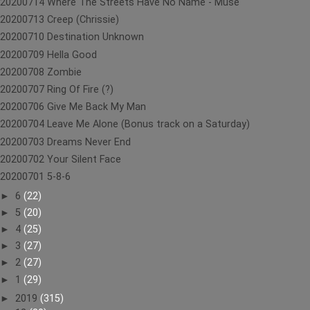
20200714 Where The Streets Have No Name - Muse
20200713 Creep (Chrissie)
20200710 Destination Unknown
20200709 Hella Good
20200708 Zombie
20200707 Ring Of Fire (?)
20200706 Give Me Back My Man
20200704 Leave Me Alone (Bonus track on a Saturday)
20200703 Dreams Never End
20200702 Your Silent Face
20200701 5-8-6
►
6
(22)
►
5
(20)
►
4
(25)
►
3
(27)
►
2
(27)
►
1
(29)
►
2019
(315)