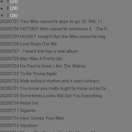
►
9
(23)
►
8
(29)
▼
7
(26)
20200731 Two Who cassette days to go 10- 905, 11 ...
20200730 VICTORY! Who cassette continues 6 - The R...
20200729 HOCKEY tonight! But the Who cassette mig...
20200728 Love Reign O'er Me
20200727 - I heard she has a new album
20200725 Mac Was A Pretty Girl
20200724 For Paul Is Dead, I Am The Walrus
20200723 To Be Young Again
20200722 Walk without rhythm and it won't attract ...
20200721 You know you really oughtta move outta Ca...
20200720 Sometimes Looks Will Get You Everything
20200718 Rebel Girl
20200717 Gigantic
20200716 Here Comes Your Man
20200715 Vacation