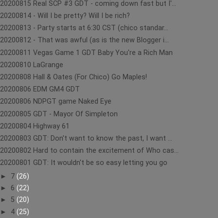
20200815 Real SCP #3 GDT - coming down fast but I'...
20200814 - Will I be pretty? Will I be rich?
20200813 - Party starts at 6:30 CST (chico standar...
20200812 - That was awful (as is the new Blogger i...
20200811 Vegas Game 1 GDT Baby You're a Rich Man
20200810 LaGrange
20200808 Hall & Oates (For Chico) Go Maples!
20200806 EDM GM4 GDT
20200806 NDPGT game Naked Eye
20200805 GDT - Mayor Of Simpleton
20200804 Highway 61
20200803 GDT: Don't want to know the past, I want ...
20200802 Hard to contain the excitement of Who cas...
20200801 GDT: It wouldn't be so easy letting you go
►
7
(26)
►
6
(22)
►
5
(20)
►
4
(25)