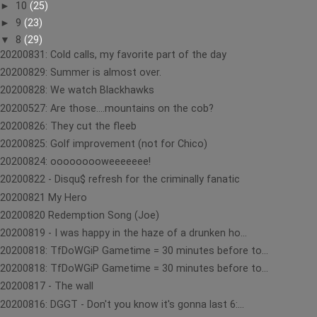
►
10
(25)
►
9
(23)
▼
8
(29)
20200831: Cold calls, my favorite part of the day
20200829: Summer is almost over.
20200828: We watch Blackhawks
20200527: Are those....mountains on the cob?
20200826: They cut the fleeb
20200825: Golf improvement (not for Chico)
20200824: ooooooooweeeeeee!
20200822 - Disqu$ refresh for the criminally fanatic
20200821 My Hero
20200820 Redemption Song (Joe)
20200819 - I was happy in the haze of a drunken ho...
20200818: TfDoWGiP Gametime = 30 minutes before to...
20200818: TfDoWGiP Gametime = 30 minutes before to...
20200817 - The wall
20200816: DGGT - Don't you know it's gonna last 6:...