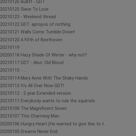
20210126 Bullitt - GDT
20210125 Slave To Love
20210123 - Weekend thread
20210122 GDT: apropos of nothing
20210121 Walls Come Tumblin Down!
20210120 A Fifth of Beethoven
20210119
20200118 Hazy Shade Of Winter - why not?
20210117 GDT - Also: Old Blood
20210115 - ...
20210114 Mary Anne With The Shaky Hands
20210113 It's All Over Now GDT!
20210112 - 2 year Extended version
20210111 Everybody wants to rule the squirrels
20210108 The Magnificent Seven
20210107 This Charming Man
20200106 Hungry Heart (He wanted to give this to t...
20200105 Dreams Never End