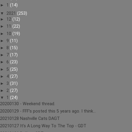
►
1
(14)
▼
2021
(253)
►
12
(12)
►
11
(22)
►
10
(19)
►
9
(11)
►
8
(15)
►
7
(17)
►
6
(23)
►
5
(25)
►
4
(27)
►
3
(31)
►
2
(27)
▼
1
(24)
20200130 - Weekend thread.
20200129 - FFF's posted this 5 years ago. I think...
20210128 Nashville Cats DAGT
20210127 It's A Long Way To The Top - GDT