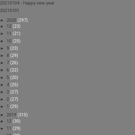
20210104 - Happy new year
20210101
►
2020
(297)
►
12
(23)
►
11
(21)
►
10
(25)
►
9
(23)
►
8
(29)
►
7
(26)
►
6
(22)
►
5
(20)
►
4
(25)
►
3
(27)
►
2
(27)
►
1
(29)
►
2019
(315)
►
12
(30)
►
11
(29)