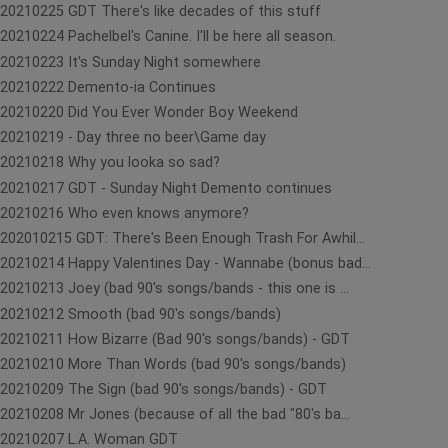
20210225 GDT There's like decades of this stuff
20210224 Pachelbel's Canine. I'll be here all season.
20210223 It's Sunday Night somewhere
20210222 Demento-ia Continues
20210220 Did You Ever Wonder Boy Weekend
20210219 - Day three no beer\Game day
20210218 Why you looka so sad?
20210217 GDT - Sunday Night Demento continues
20210216 Who even knows anymore?
202010215 GDT: There's Been Enough Trash For Awhil...
20210214 Happy Valentines Day - Wannabe (bonus bad...
20210213 Joey (bad 90's songs/bands - this one is ...
20210212 Smooth (bad 90's songs/bands)
20210211 How Bizarre (Bad 90's songs/bands) - GDT
20210210 More Than Words (bad 90's songs/bands)
20210209 The Sign (bad 90's songs/bands) - GDT
20210208 Mr Jones (because of all the bad "80's ba...
20210207 L.A. Woman GDT