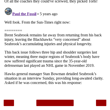
‹
›
Home