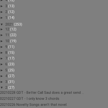
►
4
(12)
►
3
(13)
►
2
(12)
►
1
(14)
▼
2021
(253)
►
12
(12)
►
11
(22)
►
10
(19)
►
9
(11)
►
8
(15)
►
7
(17)
►
6
(23)
►
5
(25)
►
4
(27)
►
3
(31)
▼
2
(27)
20210228 GDT - Better Call Saul does a great send ...
02210227 GDT - I only know 3 chords
20210226 Novelty Songs aren't that novel.