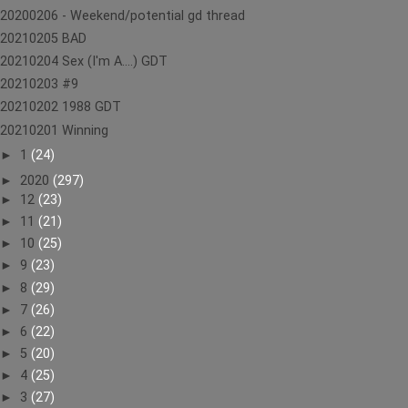
20200206 - Weekend/potential gd thread
20210205 BAD
20210204 Sex (I'm A....) GDT
20210203 #9
20210202 1988 GDT
20210201 Winning
►
1
(24)
►
2020
(297)
►
12
(23)
►
11
(21)
►
10
(25)
►
9
(23)
►
8
(29)
►
7
(26)
►
6
(22)
►
5
(20)
►
4
(25)
►
3
(27)