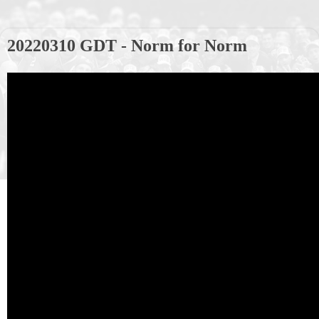
20220310 GDT - Norm for Norm