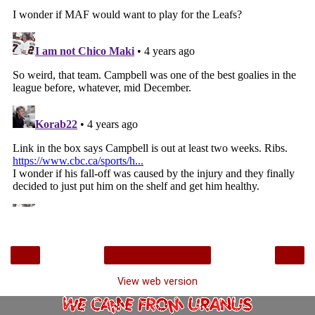
‹
›
Home
View web version