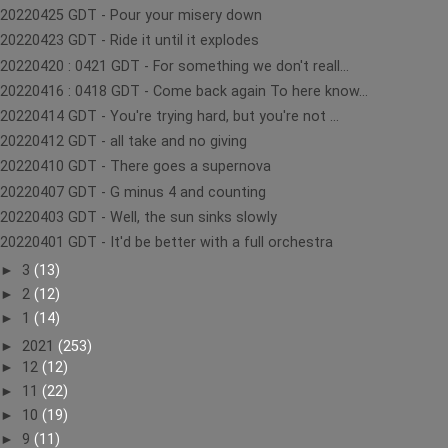
20220425 GDT - Pour your misery down
20220423 GDT - Ride it until it explodes
20220420 : 0421 GDT - For something we don't reall...
20220416 : 0418 GDT - Come back again To here know...
20220414 GDT - You're trying hard, but you're not ...
20220412 GDT - all take and no giving
20220410 GDT - There goes a supernova
20220407 GDT - G minus 4 and counting
20220403 GDT - Well, the sun sinks slowly
20220401 GDT - It'd be better with a full orchestra
►
3
(13)
►
2
(12)
►
1
(14)
►
2021
(253)
►
12
(12)
►
11
(22)
►
10
(19)
►
9
(11)