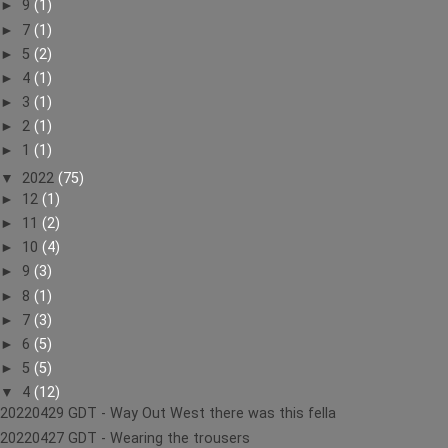
►
9
(1)
►
7
(1)
►
5
(2)
►
4
(1)
►
3
(1)
►
2
(1)
►
1
(1)
▼
2022
(75)
►
12
(1)
►
11
(2)
►
10
(4)
►
9
(3)
►
8
(1)
►
7
(3)
►
6
(5)
►
5
(5)
▼
4
(12)
20220429 GDT - Way Out West there was this fella
20220427 GDT - Wearing the trousers