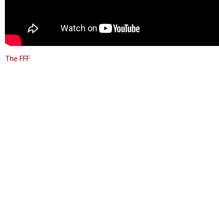
The FFF