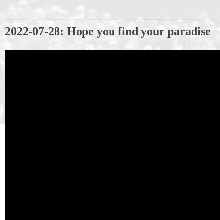
2022-07-28: Hope you find your paradise