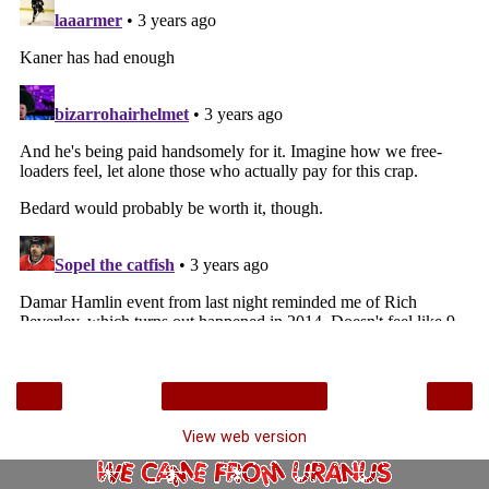
‹
›
Home
View web version