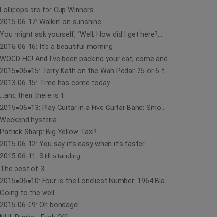
Lollipops are for Cup Winners
2015-06-17: Walkin’ on sunshine
You might ask yourself, “Well. How did I get here?...
2015-06-16: It’s a beautiful morning
WOOD HO! And I've been packing your cat; come and ...
2015●06●15: Terry Kath on the Wah Pedal: 25 or 6 t...
2013-06-15: Time has come today
...and then there is 1.
2015●06●13: Play Guitar in a Five Guitar Band: Smo...
Weekend hysteria
Patrick Sharp: Big Yellow Taxi?
2015-06-12: You say it’s easy when it’s faster
2015-06-11: Still standing
The best of 3
2015●06●10: Four is the Loneliest Number: 1964 Bla...
Going to the well
2015-06-09: Oh bondage!