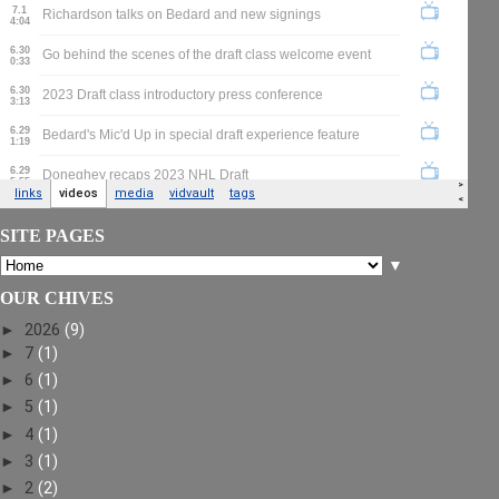
SITE PAGES
▼
OUR CHIVES
►
2026
(9)
►
7
(1)
►
6
(1)
►
5
(1)
►
4
(1)
►
3
(1)
►
2
(2)