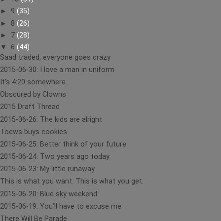
►
9
(35)
►
8
(26)
►
7
(28)
▼
6
(44)
Saad traded, everyone goes crazy
2015-06-30: I love a man in uniform
It’s 4:20 somewhere...
Obscured by Clowns
2015 Draft Thread
2015-06-26: The kids are alright
Toews buys cookies
2015-06-25: Better think of your future
2015-06-24: Two years ago today
2015-06-23: My little runaway
This is what you want. This is what you get.
2015-06-20: Blue sky weekend
2015-06-19: You’ll have to excuse me
There Will Be Parade