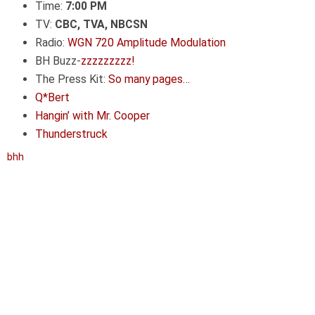
Time:
7:00 PM
TV:
CBC, TVA, NBCSN
Radio:
WGN 720 Amplitude Modulation
BH Buzz-
zzzzzzzzz!
The Press Kit:
So many pages…
Q*Bert
Hangin’ with Mr. Cooper
Thunderstruck
bhh