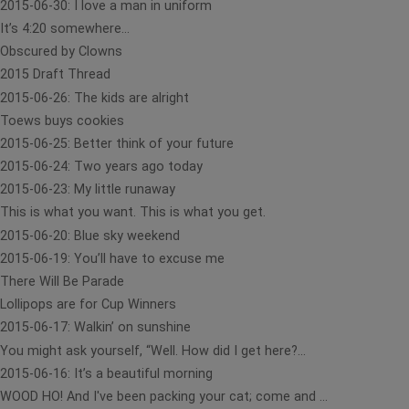
2015-06-30: I love a man in uniform
It’s 4:20 somewhere...
Obscured by Clowns
2015 Draft Thread
2015-06-26: The kids are alright
Toews buys cookies
2015-06-25: Better think of your future
2015-06-24: Two years ago today
2015-06-23: My little runaway
This is what you want. This is what you get.
2015-06-20: Blue sky weekend
2015-06-19: You’ll have to excuse me
There Will Be Parade
Lollipops are for Cup Winners
2015-06-17: Walkin’ on sunshine
You might ask yourself, “Well. How did I get here?...
2015-06-16: It’s a beautiful morning
WOOD HO! And I've been packing your cat; come and ...