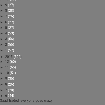
►
9
(27)
►
8
(28)
►
7
(26)
►
6
(27)
►
5
(27)
►
4
(53)
►
3
(56)
►
2
(55)
►
1
(57)
▼
2015
(502)
►
12
(60)
►
11
(65)
►
10
(51)
►
9
(35)
►
8
(26)
►
7
(28)
▼
6
(44)
Saad traded, everyone goes crazy