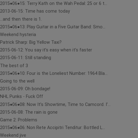
2015●06●15: Terry Kath on the Wah Pedal: 25 or 6 t...
2013-06-15: Time has come today
...and then there is 1.
2015●06●13: Play Guitar in a Five Guitar Band: Smo...
Weekend hysteria
Patrick Sharp: Big Yellow Taxi?
2015-06-12: You say it’s easy when it’s faster
2015-06-11: Still standing
The best of 3
2015●06●10: Four is the Loneliest Number: 1964 Bla...
Going to the well
2015-06-09: Oh bondage!
NHL Punks - Fuck Off
2015●06●08: Now It’s Showtime, Time to Camcord. I’...
2015-06-08: The rain is gone
Game 2: Problems
2015●06●06: Non Rete Accipitri Tenditur: Bottled L...
Weekend jive