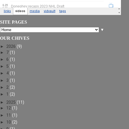
SITE PAGES
▼
OUR CHIVES
►
2026
(9)
►
7
(1)
►
6
(1)
►
5
(1)
►
4
(1)
►
3
(1)
►
2
(2)
►
1
(2)
►
2025
(11)
►
12
(1)
►
11
(1)
►
10
(2)