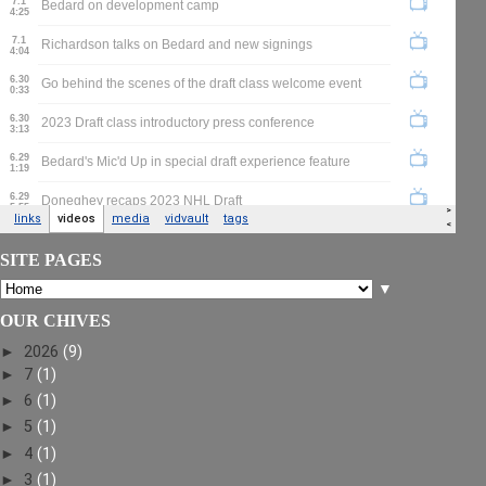
SITE PAGES
▼
OUR CHIVES
►
2026
(9)
►
7
(1)
►
6
(1)
►
5
(1)
►
4
(1)
►
3
(1)