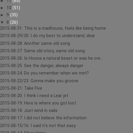
►
11
(65)
►
10
(51)
►
9
(35)
▼
8
(26)
2015-08-31: This is a madhouse, feels like being home
2015-08-29/30: I do my best to understand, dear
2015-08-28: Another same old song
2015-08-27: Same old story, same old song
2015-08-26: Is Hossa a natural beast or was he cre...
2015-08-25: See the danger, always danger
2015-08-24: Do you remember when we met?
2015-08-22/23: Gonna make you groove
2015-08-21: Take Five
2015-08-20: I think I need a Lear jet
2015-08-19: Here is where you got lost
2015-08-18: Just wind in sails
2015-08-17: I did not believe the information
2015-08-15/16: I said it‘s not that easy