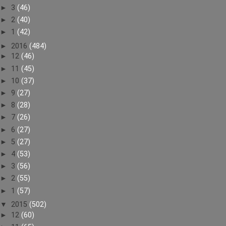
►
3
(46)
►
2
(40)
►
1
(42)
►
2016
(484)
►
12
(46)
►
11
(45)
►
10
(37)
►
9
(27)
►
8
(28)
►
7
(26)
►
6
(27)
►
5
(27)
►
4
(53)
►
3
(56)
►
2
(55)
►
1
(57)
▼
2015
(502)
►
12
(60)