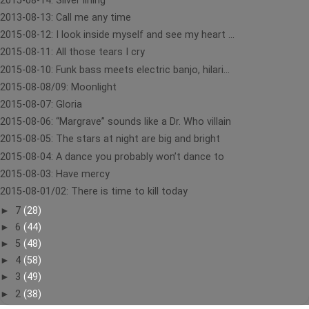
2015-08-14: Silver lining
2013-08-13: Call me any time
2015-08-12: I look inside myself and see my heart ...
2015-08-11: All those tears I cry
2015-08-10: Funk bass meets electric banjo, hilari...
2015-08-08/09: Moonlight
2015-08-07: Gloria
2015-08-06: “Margrave” sounds like a Dr. Who villain
2015-08-05: The stars at night are big and bright
2015-08-04: A dance you probably won’t dance to
2015-08-03: Have mercy
2015-08-01/02: There is time to kill today
►
7
(28)
►
6
(44)
►
5
(48)
►
4
(58)
►
3
(49)
►
2
(38)