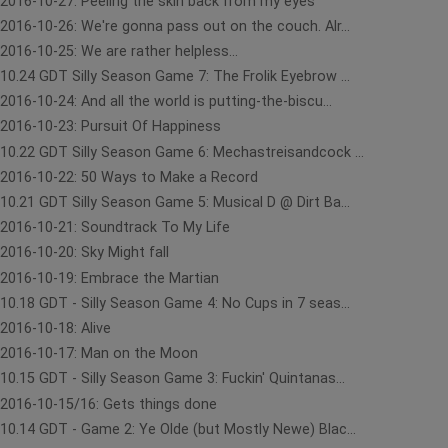
2016-10-27: Peeling the skin back from my eyes
2016-10-26: We're gonna pass out on the couch. Alr...
2016-10-25: We are rather helpless...
10.24 GDT Silly Season Game 7: The Frolik Eyebrow ...
2016-10-24: And all the world is putting-the-biscu...
2016-10-23: Pursuit Of Happiness
10.22 GDT Silly Season Game 6: Mechastreisandcock ...
2016-10-22: 50 Ways to Make a Record
10.21 GDT Silly Season Game 5: Musical D @ Dirt Ba...
2016-10-21: Soundtrack To My Life
2016-10-20: Sky Might fall
2016-10-19: Embrace the Martian
10.18 GDT - Silly Season Game 4: No Cups in 7 seas...
2016-10-18: Alive
2016-10-17: Man on the Moon
10.15 GDT - Silly Season Game 3: Fuckin' Quintanas...
2016-10-15/16: Gets things done
10.14 GDT - Game 2: Ye Olde (but Mostly Newe) Blac...