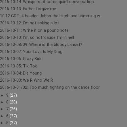
2016-10-14: Whispers of some quiet conversation
2016-10-13: Father forgive me
10.12 GDT: 4-headed Jabba the Hitch and brimming w...
2016-10-12: I'm not asking a lot
2016-10-11: Write it on a pound note
2016-10-10: I'm so hot 'cause I'm in hell
2016-10-08/09: Where is the bloody Lancet?
2016-10-07: Your Love Is My Drug
2016-10-06: Crazy Kids
2016-10-05: Tik Tok
2016-10-04: Die Young
2016-10-03: We R Who We R
2016-10-01/02: Too much fighting on the dance floor
►
9
(27)
►
8
(28)
►
7
(26)
►
6
(27)
►
5
(27)