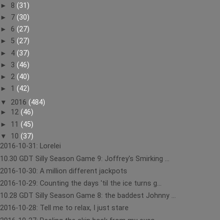
►
8
(31)
►
7
(30)
►
6
(27)
►
5
(27)
►
4
(37)
►
3
(46)
►
2
(40)
►
1
(42)
▼
2016
(484)
►
12
(46)
►
11
(45)
▼
10
(37)
2016-10-31: Lorelei
10.30 GDT Silly Season Game 9: Joffrey's Smirking ...
2016-10-30: A million different jackpots
2016-10-29: Counting the days 'til the ice turns g...
10.28 GDT Silly Season Game 8: the baddest Johnny ...
2016-10-28: Tell me to relax, I just stare