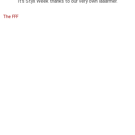
It's Styx Week thanks to our very own laaarmer.
The FFF