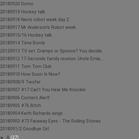
20180920 Domo
20180919 Hockey talk
20180918 Neo's robot week day 2
20180917 Mr Anderson's Robot week
20180915/16 Hockey talk
20180914 Time Bomb
20120913 TV set. Cramps or Spoons? You decide.
20180912 17-Seconds family reunion. Uncle Ernie, ...
20180911 Tom Tom Club
20180910 How Soon Is Now?
20180908/9 Twofer
20180907 #17 Can't You Hear Me Knockin
20180906 Content Alert!
20180905 #76 Bitch
20180904 Keith Richards sings
20180903 #73 Faraway Eyes - The Rolling Stones
2018091/2 Goodbye Girl
►
8
(27)