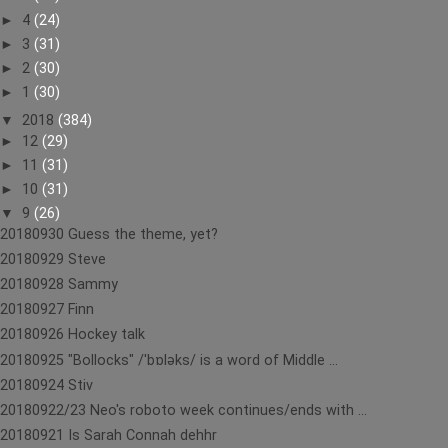
►
4
(24)
►
3
(31)
►
2
(30)
►
1
(30)
▼
2018
(384)
►
12
(29)
►
11
(31)
►
10
(31)
▼
9
(26)
20180930 Guess the theme, yet?
20180929 Steve
20180928 Sammy
20180927 Finn
20180926 Hockey talk
20180925 "Bollocks" /ˈbɒləks/ is a word of Middle ...
20180924 Stiv
20180922/23 Neo's roboto week continues/ends with ...
20180921 Is Sarah Connah dehhr