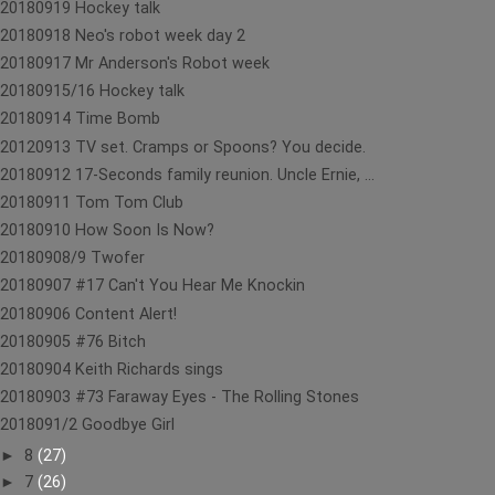
20180919 Hockey talk
20180918 Neo's robot week day 2
20180917 Mr Anderson's Robot week
20180915/16 Hockey talk
20180914 Time Bomb
20120913 TV set. Cramps or Spoons? You decide.
20180912 17-Seconds family reunion. Uncle Ernie, ...
20180911 Tom Tom Club
20180910 How Soon Is Now?
20180908/9 Twofer
20180907 #17 Can't You Hear Me Knockin
20180906 Content Alert!
20180905 #76 Bitch
20180904 Keith Richards sings
20180903 #73 Faraway Eyes - The Rolling Stones
2018091/2 Goodbye Girl
►
8
(27)
►
7
(26)