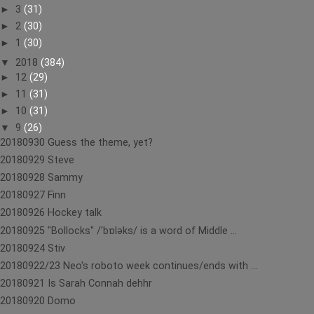
►
3
(31)
►
2
(30)
►
1
(30)
▼
2018
(384)
►
12
(29)
►
11
(31)
►
10
(31)
▼
9
(26)
20180930 Guess the theme, yet?
20180929 Steve
20180928 Sammy
20180927 Finn
20180926 Hockey talk
20180925 "Bollocks" /ˈbɒləks/ is a word of Middle ...
20180924 Stiv
20180922/23 Neo's roboto week continues/ends with ...
20180921 Is Sarah Connah dehhr
20180920 Domo