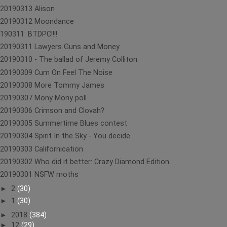
20190313 Alison
20190312 Moondance
190311: BTDPC!!!!
20190311 Lawyers Guns and Money
20190310 - The ballad of Jeremy Colliton
20190309 Cum On Feel The Noise
20190308 More Tommy James
20190307 Mony Mony poll
20190306 Crimson and Clovah?
20190305 Summertime Blues contest
20190304 Spirit In the Sky - You decide
20190303 Californication
20190302 Who did it better: Crazy Diamond Edition
20190301 NSFW moths
►
2
(30)
►
1
(30)
►
2018
(384)
►
12
(29)