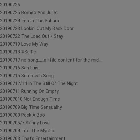
20190726
20190725 Romeo And Juliet
20190724 Tea In The Sahara
20190723 Lookin' Out My Back Door
20190722 The Load Out / Stay
20190719 Love My Way
20190718 #Selfie
20190717 no song......a little content for the mid...
20190716 San Luis
20190715 Summer's Song
20190712/14 In The Still Of The Night
20190711 Running On Empty
201907010 Not Enough Time
20190709 Big Time Sensuality
20190708 Peek A Boo
20190705/7 Skinny Love
20190704 Into The Mystic
20190703 That's Entertainment