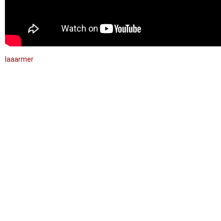
laaarmer