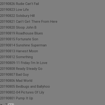
20190826 Rudie Can't Fail
20190823 Low Life
20190822 Solsbury Hill
20190821 Can't Get There From Here
20190820 Sloop John B
20190819 Roadhouse Blues
20190815 Fortunate Son
20190814 Sunshine Superman
20190813 Harvest Moon
20190812 Something
20190809-11 Friday I'm In Love
20190808 Ready Steady Go
20190807 Bad Guy
20190806 Mad World
20190805 Bedbugs and Ballyhoo
20190802-04 Pictures Of Lily
20190801 Pump It Up
►
7
(23)