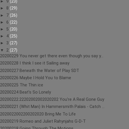
►
9
(23)
►
8
(29)
►
7
(26)
►
6
(22)
►
5
(20)
►
4
(25)
►
3
(27)
▼
2
(27)
20200229 You never get there even though you say y...
20200228 I think I see it Sailing away
20200227 Beneath the Water of Play SDT
20200226 Maybe I Hold You to Blame
20200225 The Thin ice
20200224 Beat's So Lonely
20200222.22202002002020202 You're A Real Gone Guy
20200221 (Whit Man) In Hammersmith Palais - Catch ...
2020022002200202020 Bring Me To Life
20200219 Romeo and Juliet Rahynjahs G-D-T
20200218 Going Through The Motions