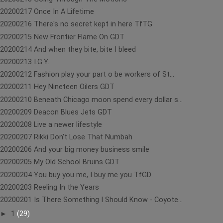
20200217 Once In A Lifetime
20200216 There's no secret kept in here TfTG
20200215 New Frontier Flame On GDT
20200214 And when they bite, bite I bleed
20200213 I.G.Y.
20200212 Fashion play your part o be workers of St...
20200211 Hey Nineteen Oilers GDT
20200210 Beneath Chicago moon spend every dollar s...
20200209 Deacon Blues Jets GDT
20200208 Live a newer lifestyle
20200207 Rikki Don't Lose That Numbah
20200206 And your big money business smile
20200205 My Old School Bruins GDT
20200204 You buy you me, I buy me you TfGD
20200203 Reeling In the Years
20200201 Is There Something I Should Know - Coyote...
►
1
(29)