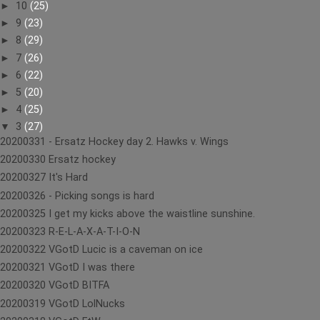
►
10
(25)
►
9
(23)
►
8
(29)
►
7
(26)
►
6
(22)
►
5
(20)
►
4
(25)
▼
3
(27)
20200331 - Ersatz Hockey day 2. Hawks v. Wings
20200330 Ersatz hockey
20200327 It's Hard
20200326 - Picking songs is hard
20200325 I get my kicks above the waistline sunshine.
20200323 R-E-L-A-X-A-T-I-O-N
20200322 VGotD Lucic is a caveman on ice
20200321 VGotD I was there
20200320 VGotD BITFA
20200319 VGotD LolNucks