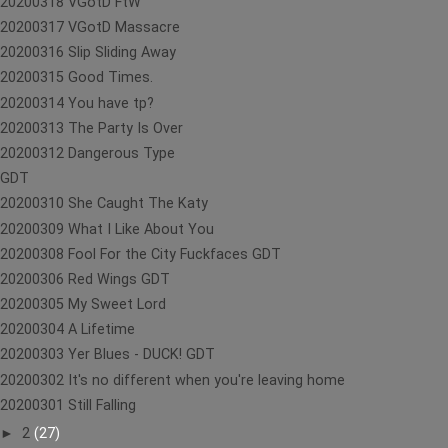
20200318 VGotD FtW
20200317 VGotD Massacre
20200316 Slip Sliding Away
20200315 Good Times.
20200314 You have tp?
20200313 The Party Is Over
20200312 Dangerous Type
GDT
20200310 She Caught The Katy
20200309 What I Like About You
20200308 Fool For the City Fuckfaces GDT
20200306 Red Wings GDT
20200305 My Sweet Lord
20200304 A Lifetime
20200303 Yer Blues - DUCK! GDT
20200302 It's no different when you're leaving home
20200301 Still Falling
►
2
(27)