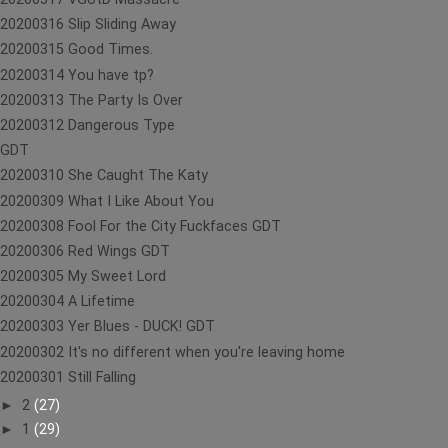
20200316 Slip Sliding Away
20200315 Good Times.
20200314 You have tp?
20200313 The Party Is Over
20200312 Dangerous Type
GDT
20200310 She Caught The Katy
20200309 What I Like About You
20200308 Fool For the City Fuckfaces GDT
20200306 Red Wings GDT
20200305 My Sweet Lord
20200304 A Lifetime
20200303 Yer Blues - DUCK! GDT
20200302 It's no different when you're leaving home
20200301 Still Falling
►
2
(27)
►
1
(29)