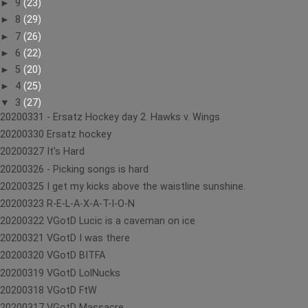
►
9
(23)
►
8
(29)
►
7
(26)
►
6
(22)
►
5
(20)
►
4
(25)
▼
3
(27)
20200331 - Ersatz Hockey day 2. Hawks v. Wings
20200330 Ersatz hockey
20200327 It's Hard
20200326 - Picking songs is hard
20200325 I get my kicks above the waistline sunshine.
20200323 R-E-L-A-X-A-T-I-O-N
20200322 VGotD Lucic is a caveman on ice
20200321 VGotD I was there
20200320 VGotD BITFA
20200319 VGotD LolNucks
20200318 VGotD FtW
20200317 VGotD Massacre