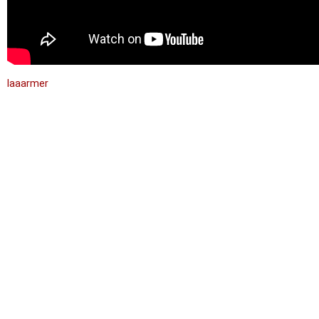
laaarmer