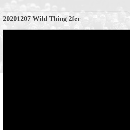
20201207 Wild Thing 2fer